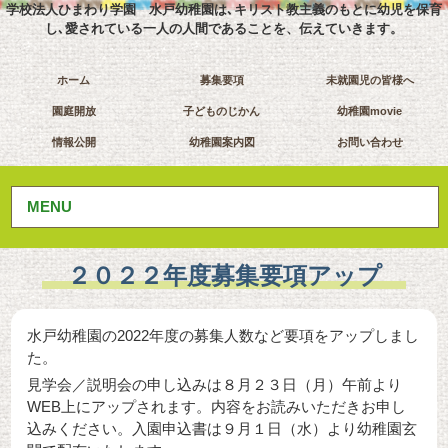
学校法人ひまわり学園 水戸幼稚園は､キリスト教主義のもとに幼児を保育
し､愛されている一人の人間であることを、伝えていきます。
ホーム
募集要項
未就園児の皆様へ
園庭開放
子どものじかん
幼稚園movie
情報公開
幼稚園案内図
お問い合わせ
MENU
２０２２年度募集要項アップ
水戸幼稚園の2022年度の募集人数など要項をアップしまし
た。
見学会／説明会の申し込みは８月２３日（月）午前より
WEB上にアップされます。内容をお読みいただきお申し
込みください。入園申込書は９月１日（水）より幼稚園玄