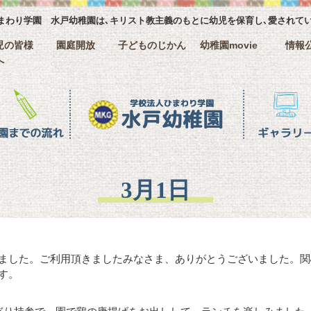
まわり学園 水戸幼稚園は､キリスト教主義のもとに幼児を保育し､愛されて
児の皆様
園庭開放
子どものじかん
幼稚園movie
情報
へ
ギャラリー
クラス名紹
3月1日
ました。ご利用頂きましたみなさま、ありがとうございました。関心
す。