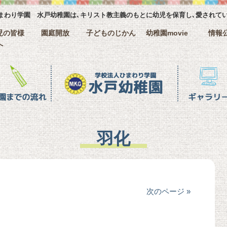
まわり学園 水戸幼稚園は､キリスト教主義のもとに幼児を保育し､愛されて
児の皆様
園庭開放
子どものじかん
幼稚園movie
情報
へ
ギャラリー
クラス名紹
羽化
次のページ »