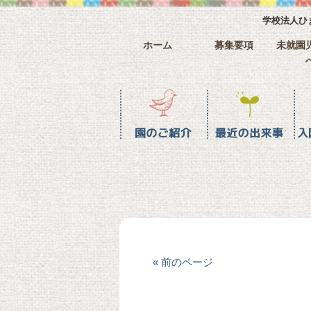
学校法人ひ
ホーム
募集要項
未就園
園のご紹介
最近の水戸幼稚園
入園までの流れ
ホーム
« 前のページ