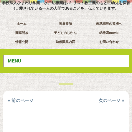
学校法人ひまわり学園 水戸幼稚園は､キリスト教主義のもとに幼児を保育
し､愛されている一人の人間であることを、伝えていきます。
ホーム
募集要項
未就園児の皆様へ
園庭開放
子どものじかん
幼稚園movie
情報公開
幼稚園案内図
お問い合わせ
MENU
« 前のページ
次のページ »