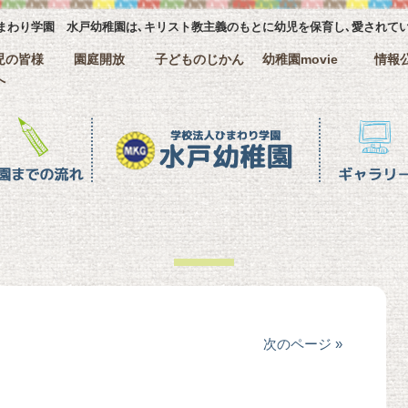
まわり学園 水戸幼稚園は､キリスト教主義のもとに幼児を保育し､愛されて
児の皆様
園庭開放
子どものじかん
幼稚園movie
情報
へ
ギャラリー
クラス名紹
次のページ »