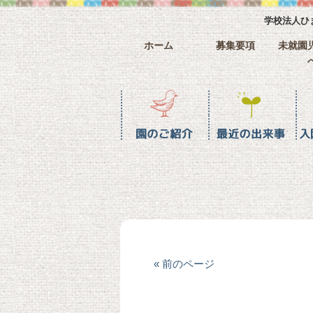
学校法人ひ
ホーム
募集要項
未就園
園のご紹介
最近の水戸幼稚園
入園までの流れ
ホーム
« 前のページ