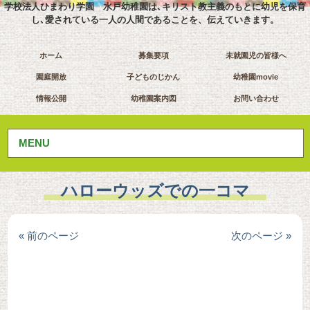
学校法人ひまわり学園 水戸幼稚園は､キリスト教主義のもとに幼児を保育
し､愛されている一人の人間であることを、伝えていきます。
ホーム
募集要項
未就園児の皆様へ
園庭開放
子どものじかん
幼稚園movie
情報公開
幼稚園案内図
お問い合わせ
MENU
ハローウッズでの一コマ
« 前のページ
次のページ »