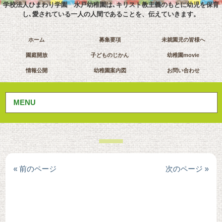
学校法人ひまわり学園 水戸幼稚園は､キリスト教主義のもとに幼児を保育
し､愛されている一人の人間であることを、伝えていきます。
ホーム
募集要項
未就園児の皆様へ
園庭開放
子どものじかん
幼稚園movie
情報公開
幼稚園案内図
お問い合わせ
MENU
« 前のページ
次のページ »