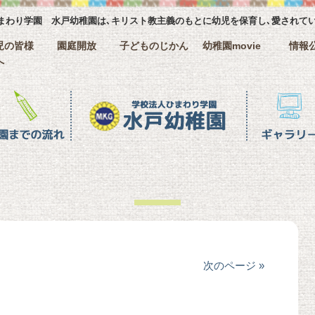
まわり学園 水戸幼稚園は､キリスト教主義のもとに幼児を保育し､愛されて
児の皆様
園庭開放
子どものじかん
幼稚園movie
情報
へ
ギャラリー
クラス名紹
次のページ »