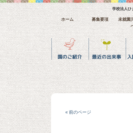
学校法人ひ
ホーム
募集要項
未就園
園のご紹介
最近の水戸幼稚園
入園までの流れ
ホーム
« 前のページ