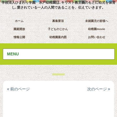
学校法人ひまわり学園 水戸幼稚園は､キリスト教主義のもとに幼児を保育
し､愛されている一人の人間であることを、伝えていきます。
ホーム
募集要項
未就園児の皆様へ
園庭開放
子どものじかん
幼稚園movie
情報公開
幼稚園案内図
お問い合わせ
MENU
« 前のページ
次のページ »