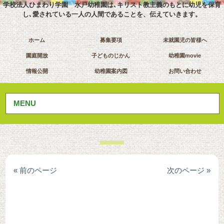
学校法人ひまわり学園 水戸幼稚園は､キリスト教主義のもとに幼児を保育
し､愛されている一人の人間であることを、伝えていきます。
ホーム
募集要項
未就園児の皆様へ
園庭開放
子どものじかん
幼稚園movie
情報公開
幼稚園案内図
お問い合わせ
MENU
« 前のページ
次のページ »