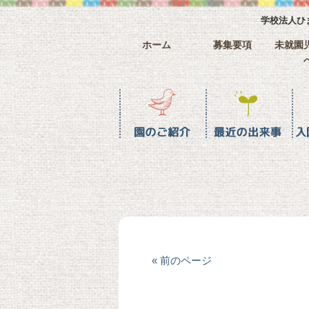
学校法人ひ
ホーム
募集要項
未就園
園のご紹介
最近の水戸幼稚園
入園までの流れ
ホーム
« 前のページ