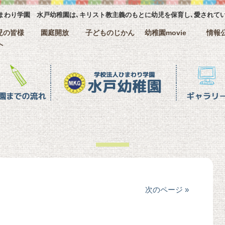
まわり学園 水戸幼稚園は､キリスト教主義のもとに幼児を保育し､愛されて
児の皆様
園庭開放
子どものじかん
幼稚園movie
情報
へ
ギャラリー
クラス名紹
次のページ »