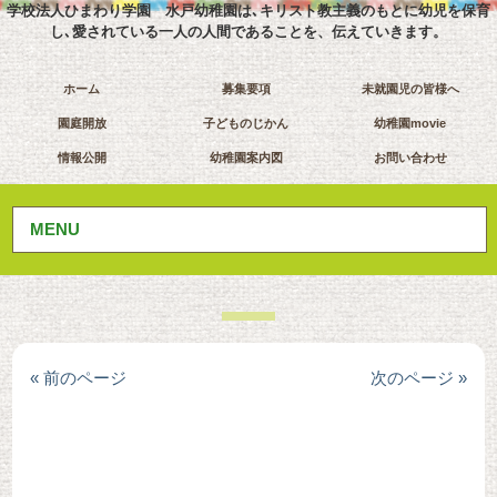
学校法人ひまわり学園 水戸幼稚園は､キリスト教主義のもとに幼児を保育
し､愛されている一人の人間であることを、伝えていきます。
ホーム
募集要項
未就園児の皆様へ
園庭開放
子どものじかん
幼稚園movie
情報公開
幼稚園案内図
お問い合わせ
MENU
« 前のページ
次のページ »