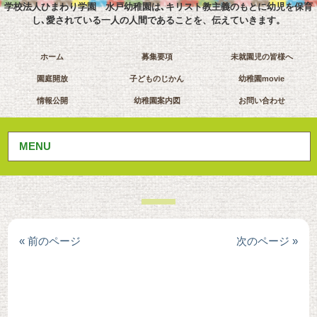
学校法人ひまわり学園 水戸幼稚園は､キリスト教主義のもとに幼児を保育
し､愛されている一人の人間であることを、伝えていきます。
ホーム
募集要項
未就園児の皆様へ
園庭開放
子どものじかん
幼稚園movie
情報公開
幼稚園案内図
お問い合わせ
MENU
« 前のページ
次のページ »