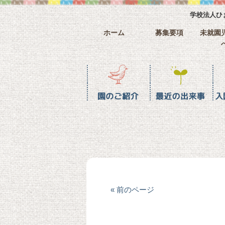
学校法人ひ
ホーム
募集要項
未就園
園のご紹介
最近の水戸幼稚園
入園までの流れ
ホーム
« 前のページ