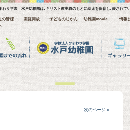
まわり学園 水戸幼稚園は､キリスト教主義のもとに幼児を保育し､愛されて
児の皆様
園庭開放
子どものじかん
幼稚園movie
情報
へ
ギャラリー
クラス名紹
次のページ »