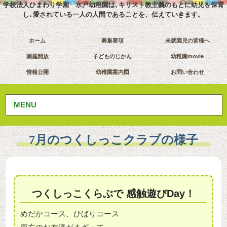
学校法人ひまわり学園 水戸幼稚園は､キリスト教主義のもとに幼児を保育
し､愛されている一人の人間であることを、伝えていきます。
ホーム
募集要項
未就園児の皆様へ
園庭開放
子どものじかん
幼稚園movie
情報公開
幼稚園案内図
お問い合わせ
MENU
7月のつくしっこクラブの様子
つくしっこくらぶで 感触遊びDay！
めだかコース、ひばりコース