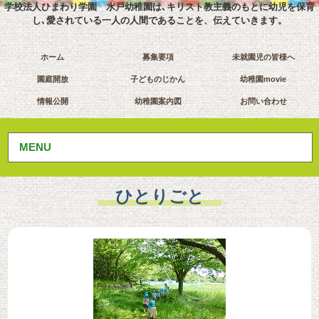
学校法人ひまわり学園 水戸幼稚園は､キリスト教主義のもとに幼児を保育
し､愛されている一人の人間であることを、伝えていきます。
ホーム
募集要項
未就園児の皆様へ
園庭開放
子どものじかん
幼稚園movie
情報公開
幼稚園案内図
お問い合わせ
MENU
ひとりごと