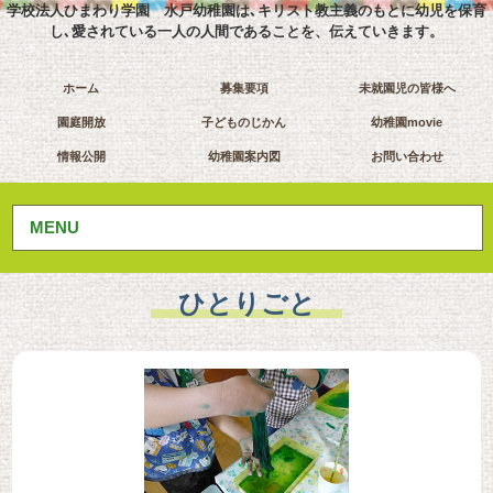
学校法人ひまわり学園 水戸幼稚園は､キリスト教主義のもとに幼児を保育
し､愛されている一人の人間であることを、伝えていきます。
ホーム
募集要項
未就園児の皆様へ
園庭開放
子どものじかん
幼稚園movie
情報公開
幼稚園案内図
お問い合わせ
MENU
ひとりごと