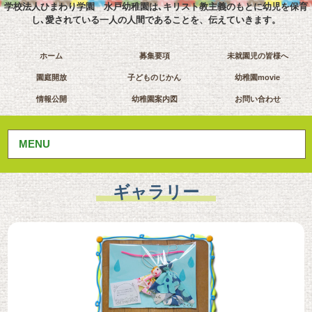
学校法人ひまわり学園 水戸幼稚園は､キリスト教主義のもとに幼児を保育
し､愛されている一人の人間であることを、伝えていきます。
ホーム
募集要項
未就園児の皆様へ
園庭開放
子どものじかん
幼稚園movie
情報公開
幼稚園案内図
お問い合わせ
MENU
ギャラリー