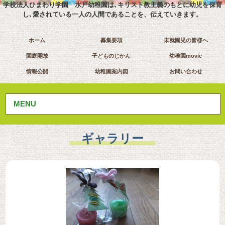
学校法人ひまわり学園 水戸幼稚園は､キリスト教主義のもとに幼児を保育
し､愛されている一人の人間であることを、伝えていきます。
ホーム
募集要項
未就園児の皆様へ
園庭開放
子どものじかん
幼稚園movie
情報公開
幼稚園案内図
お問い合わせ
MENU
ギャラリー