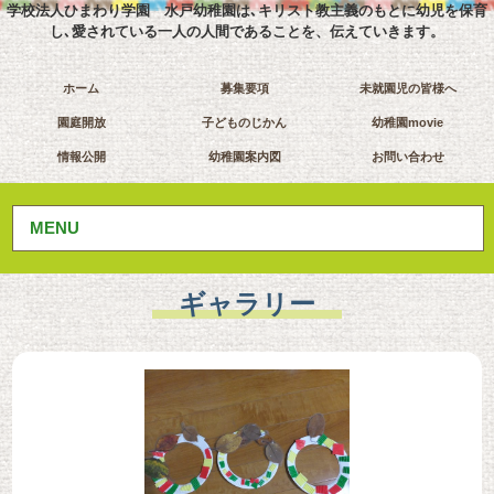
学校法人ひまわり学園 水戸幼稚園は､キリスト教主義のもとに幼児を保育
し､愛されている一人の人間であることを、伝えていきます。
ホーム
募集要項
未就園児の皆様へ
園庭開放
子どものじかん
幼稚園movie
情報公開
幼稚園案内図
お問い合わせ
MENU
ギャラリー