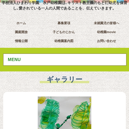
学校法人ひまわり学園 水戸幼稚園は､キリスト教主義のもとに幼児を保育
し､愛されている一人の人間であることを、伝えていきます。
ホーム
募集要項
未就園児の皆様へ
園庭開放
子どものじかん
幼稚園movie
情報公開
幼稚園案内図
お問い合わせ
MENU
ギャラリー