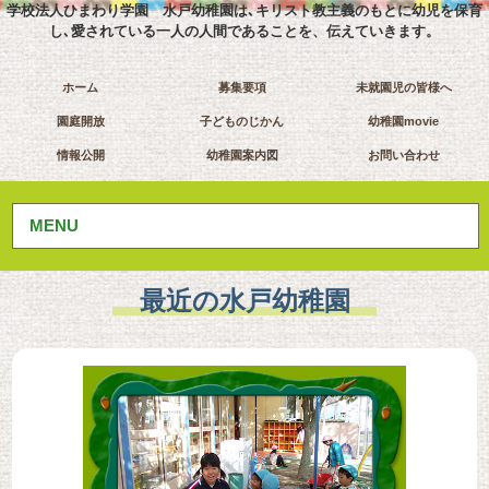
学校法人ひまわり学園 水戸幼稚園は､キリスト教主義のもとに幼児を保育
し､愛されている一人の人間であることを、伝えていきます。
ホーム
募集要項
未就園児の皆様へ
園庭開放
子どものじかん
幼稚園movie
情報公開
幼稚園案内図
お問い合わせ
MENU
最近の水戸幼稚園